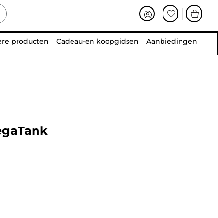
ere producten
Cadeau-en koopgidsen
Aanbiedingen
MegaTank