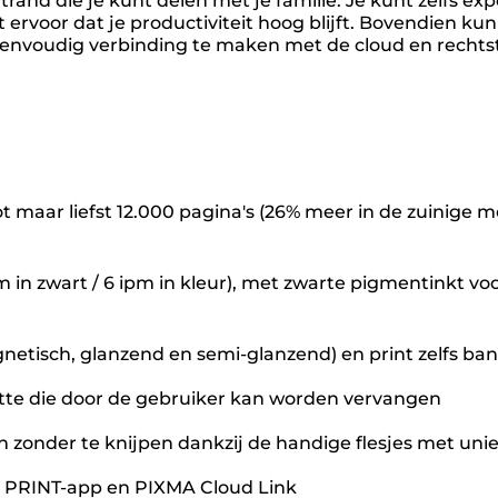
 witrand die je kunt delen met je familie. Je kunt zelf
rvoor dat je productiviteit hoog blijft. Bovendien kun
envoudig verbinding te maken met de cloud en rechtstr
t maar liefst 12.000 pagina's (26% meer in de zuinige m
ipm in zwart / 6 ipm in kleur), met zwarte pigmentinkt 
etisch, glanzend en semi-glanzend) en print zelfs bann
tte die door de gebruiker kan worden vervangen
n zonder te knijpen dankzij de handige flesjes met uni
n PRINT-app en PIXMA Cloud Link