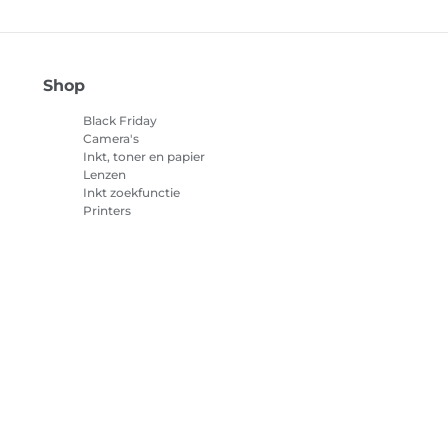
Shop
Black Friday
Camera's
Inkt, toner en papier
Lenzen
Inkt zoekfunctie
Printers
Camcorders
Accessoires en
merchandise
Best verkocht
cookies
Cookie-instellingen