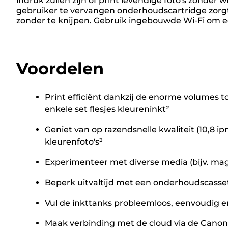
indruk zullen zijn of print levendige foto's zonder
gebruiker te vervangen onderhoudscartridge zorgt e
zonder te knijpen. Gebruik ingebouwde Wi-Fi om e
Voordelen
Print efficiënt dankzij de enorme volumes to
enkele set flesjes kleureninkt²
Geniet van op razendsnelle kwaliteit (10,8 
kleurenfoto's³
Experimenteer met diverse media (bijv. magn
Beperk uitvaltijd met een onderhoudscasse
Vul de inkttanks probleemloos, eenvoudig e
Maak verbinding met de cloud via de Cano