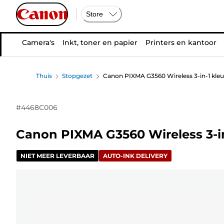
Store
Camera's
Inkt, toner en papier
Printers en kantoor
Thuis
Stopgezet
Canon PIXMA G3560 Wireless 3-in-1 kle
#
4468C006
Canon PIXMA G3560 Wireless 3-i
NIET MEER LEVERBAAR
AUTO-INK DELIVERY