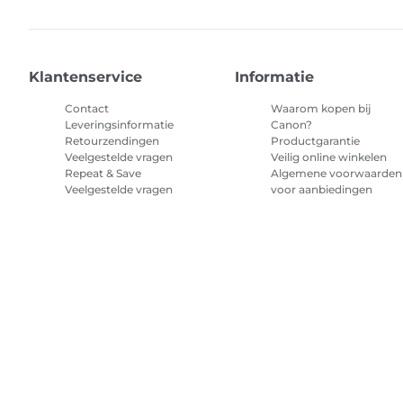
Klantenservice
Informatie
Contact
Waarom kopen bij
Leveringsinformatie
Canon?
Retourzendingen
Productgarantie
Veelgestelde vragen
Veilig online winkelen
Repeat & Save
Algemene voorwaarden
Veelgestelde vragen
voor aanbiedingen
Algemene voorwaarden
abonnement printerinkt
Sitemap
Verkoopvoorwaarden
Privacybeleid
Informatie over 