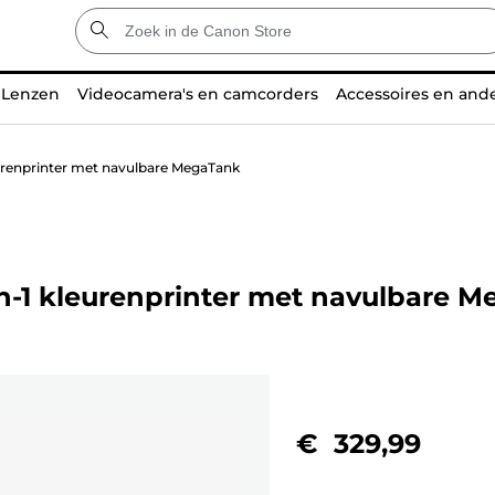
Lenzen
Videocamera's en camcorders
Accessoires en and
urenprinter met navulbare MegaTank
n-1 kleurenprinter met navulbare 
€ 329,99