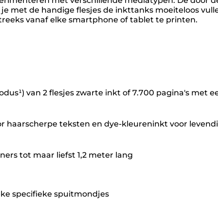
s experimenteren met verschillende mediatypen. De door d
 je met de handige flesjes de inkttanks moeiteloos vull
eeks vanaf elke smartphone of tablet te printen.
odus¹) van 2 flesjes zwarte inkt of 7.700 pagina's met e
voor haarscherpe teksten en dye-kleureninkt voor levend
ers tot maar liefst 1,2 meter lang
eke specifieke spuitmondjes