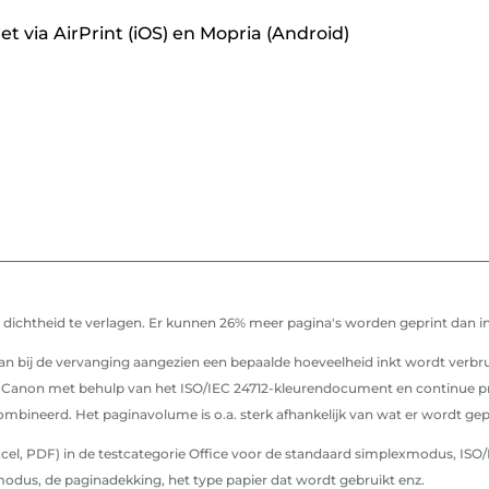
t via AirPrint (iOS) en Mopria (Android)
e dichtheid te verlagen. Er kunnen 26% meer pagina's worden geprint dan 
 dan bij de vervanging aangezien een bepaalde hoeveelheid inkt wordt verbru
Canon met behulp van het ISO/IEC 24712-kleurendocument en continue print
ineerd. Het paginavolume is o.a. sterk afhankelijk van wat er wordt gep
, PDF) in de testcategorie Office voor de standaard simplexmodus, ISO/IEC
modus, de paginadekking, het type papier dat wordt gebruikt enz.