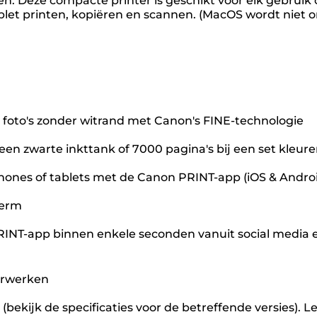
n. Deze compacte printer is geschikt voor elk gebruik
blet printen, kopiëren en scannen. (MacOS wordt niet 
 foto's zonder witrand met Canon's FINE-technologie
een zwarte inkttank of 7000 pagina's bij een set kleur
ones of tablets met de Canon PRINT-app (iOS & Android
herm
INT-app binnen enkele seconden vanuit social media e
erwerken
bekijk de specificaties voor de betreffende versies). 