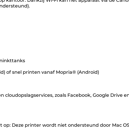
 op kantoor. Dankzij Wi-Fi kan het apparaat via de Can
ondersteund).
eninkttanks
) of snel printen vanaf Mopria® (Android)
n cloudopslagservices, zoals Facebook, Google Drive e
Let op: Deze printer wordt niet ondersteund door Mac OS