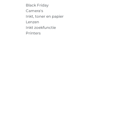
Black Friday
Camera's
Inkt, toner en papier
Lenzen
Inkt zoekfunctie
Printers
Camcorders
Accessoires en
merchandise
Best verkocht
cookies
Cookie-instellingen