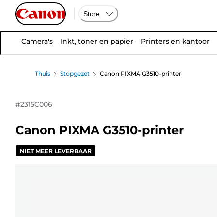
Store
Camera's
Inkt, toner en papier
Printers en kantoor
Thuis
Stopgezet
Canon PIXMA G3510-printer
#
2315C006
Canon PIXMA G3510-printer
NIET MEER LEVERBAAR