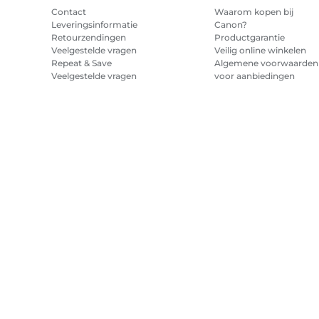
Contact
Waarom kopen bij
Leveringsinformatie
Canon?
Retourzendingen
Productgarantie
Veelgestelde vragen
Veilig online winkelen
Repeat & Save
Algemene voorwaarden
Veelgestelde vragen
voor aanbiedingen
Algemene voorwaarden
abonnement printerinkt
Sitemap
Verkoopvoorwaarden
Privacybeleid
Informatie over 