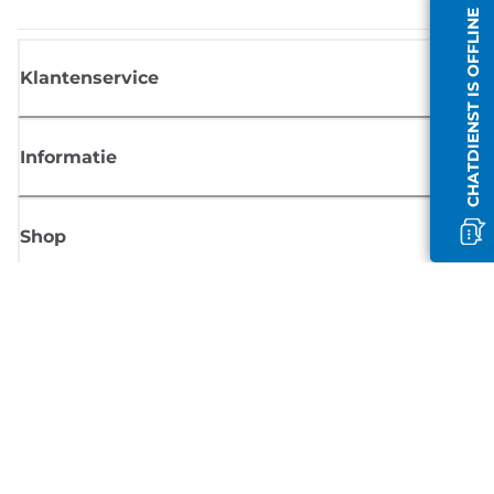
CHATDIENST IS OFFLINE
Klantenservice
Informatie
Shop
Meld je aan voor Canon-nieuws
Ontvang regelmatig updates per e-mail over nieuwe producten, handig
tips en aanbiedingen
MELD JE NU AAN