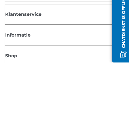
CHATDIENST IS OFFLINE
Klantenservice
Informatie
Shop
Meld je aan voor Canon-nieuws
Ontvang regelmatig updates per e-mail over nieuwe producten, handig
tips en aanbiedingen
MELD JE NU AAN