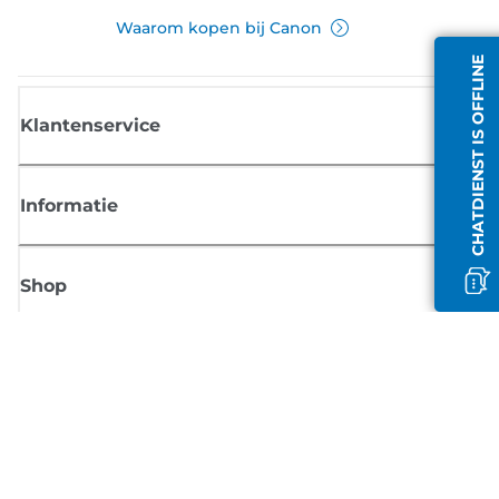
Waarom kopen bij Canon
CHATDIENST IS OFFLINE
Klantenservice
Informatie
Shop
Meld je aan voor Canon-nieuws
Ontvang regelmatig updates per e-mail over nieuwe producten, handig
tips en aanbiedingen
MELD JE NU AAN