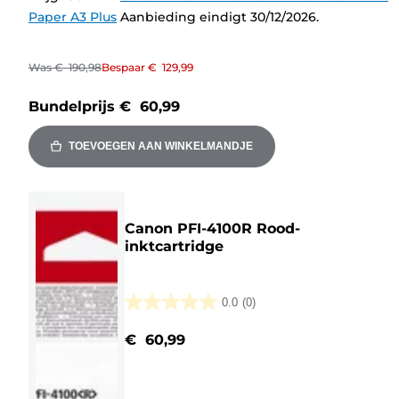
Paper A3 Plus
Aanbieding eindigt 30/12/2026.
Was
€ 190,98
Bespaar
€ 129,99
Bundelprijs
€ 60,99
TOEVOEGEN AAN WINKELMANDJE
Canon PFI-4100R Rood-
inktcartridge
0.0
(0)
0.0
van
€ 60,99
de
5
sterren.