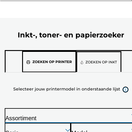
Inkt-, toner- en papierzoeker
Selecteer
ZOEKEN OP PRINTER
ZOEKEN OP INKT
jouw
printermodel
in
Selecteer jouw printermodel in onderstaande lijst
onderstaande
lijst
Assortiment
P
Druk
Druk
Druk
r