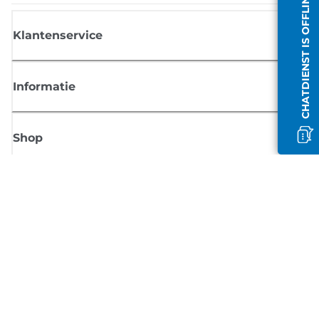
CHATDIENST IS OFFLINE
Klantenservice
Informatie
Shop
Meld je aan voor Canon-nieuws
Ontvang regelmatig updates per e-mail over nieuwe producten, handig
tips en aanbiedingen
MELD JE NU AAN