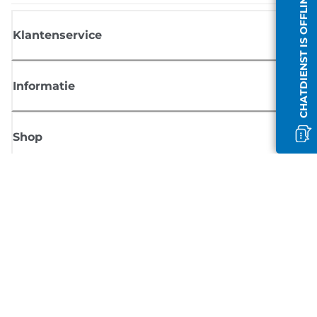
CHATDIENST IS OFFLINE
Klantenservice
Informatie
Shop
Meld je aan voor Canon-nieuws
Ontvang regelmatig updates per e-mail over nieuwe producten, handig
tips en aanbiedingen
MELD JE NU AAN