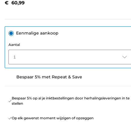
€ 60,99
paginalink.
Eenmalige aankoop
Aantal
1
Bespaar 5% met Repeat & Save
Bespaar 5% op al je inktbestellingen door herhalingsleveringen in te
stellen
Op elk gewenst moment wijzigen of opzeggen