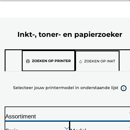
Inkt-, toner- en papierzoeker
Selecteer
ZOEKEN OP PRINTER
ZOEKEN OP INKT
jouw
printermodel
in
Selecteer jouw printermodel in onderstaande lijst
onderstaande
lijst
Assortiment
P
Druk
Druk
Druk
r