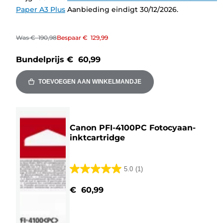
Paper A3 Plus
Aanbieding eindigt 30/12/2026.
Was
€ 190,98
Bespaar
€ 129,99
Bundelprijs
€ 60,99
TOEVOEGEN AAN WINKELMANDJE
Canon PFI-4100PC Fotocyaan-
inktcartridge
5.0
(1)
5.0
van
€ 60,99
de
5
sterren.