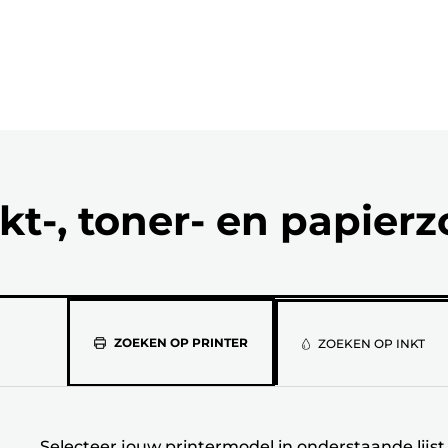
kt-, toner- en papier
Selecteer
ZOEKEN OP PRINTER
ZOEKEN OP INKT
jouw
printermod
Selecteer jouw printermodel in onderstaande lijst