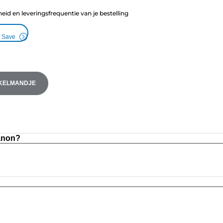
heid en leveringsfrequentie van je bestelling
& Save
NKELMANDJE
anon?