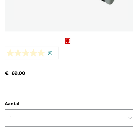
(0)
Geen
scorewaarde.
Dezelfde
paginalink.
€ 69,00
Aantal
1