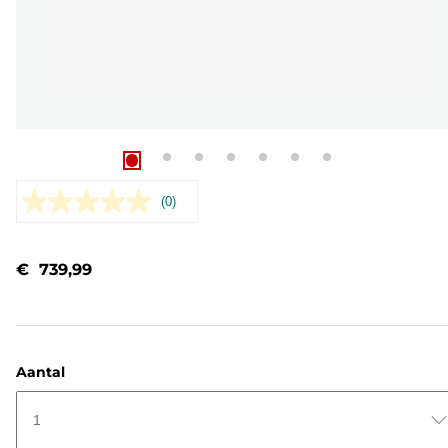
(0)
Geen
scorewaarde.
Dezelfde
paginalink.
€ 739,99
Aantal
1