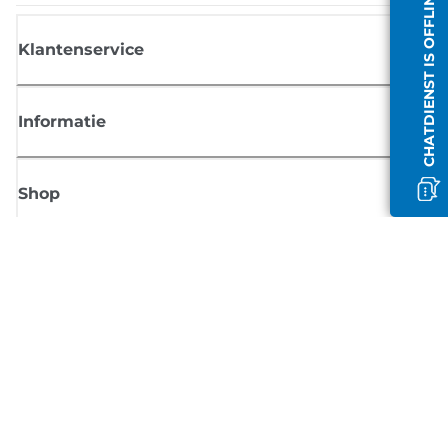
CHATDIENST IS OFFLINE
Klantenservice
Informatie
Shop
Meld je aan voor Canon-nieuws
Ontvang regelmatig updates per e-mail over nieuwe producten, handig
tips en aanbiedingen
MELD JE NU AAN