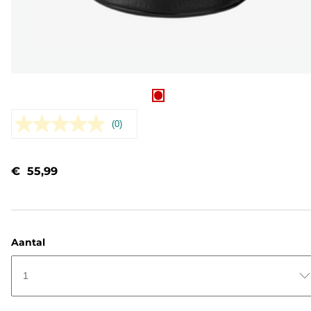
(0)
Geen
scorewaarde.
Dezelfde
paginalink.
€ 55,99
Aantal
1