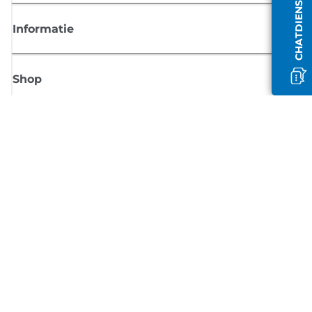
Informatie
Shop
Meld je aan voor Canon-nieuws
Ontvang regelmatig updates per e-mail over nieuwe producten, handig
tips en aanbiedingen
MELD JE NU AAN
Verkoopvoorwaarden
Privacybeleid
Informatie over cookies
Cookie-instellingen