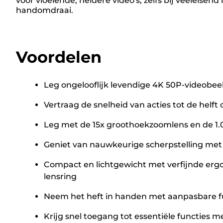
voor vloeiende, heldere video's, zelfs bij veeleise
handomdraai.
Voordelen
Leg ongelooflijk levendige 4K 50P-videobee
Vertraag de snelheid van acties tot de helft 
Leg met de 15x groothoekzoomlens en de 1.0
Geniet van nauwkeurige scherpstelling met 
Compact en lichtgewicht met verfijnde erg
lensring
Neem het heft in handen met aanpasbare f
Krijg snel toegang tot essentiële functies 