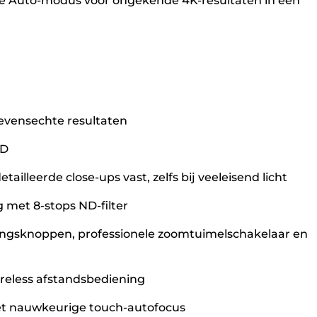
uik de Auto-modus voor ongekende 4K-resultaten in een
levensechte resultaten
HD
leerde close-ups vast, zelfs bij veeleisend licht
 met 8-stops ND-filter
ingsknoppen, professionele zoomtuimelschakelaar en
reless afstandsbediening
 met nauwkeurige touch-autofocus