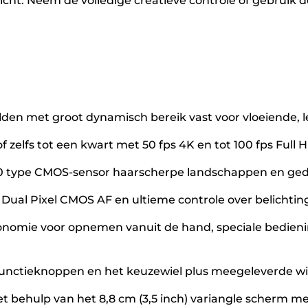
nd licht. Neem de volledige creatieve controle of gebr
lden met groot dynamisch bereik vast voor vloeiende, 
of zelfs tot een kwart met 50 fps 4K en tot 100 fps Full 
 type CMOS-sensor haarscherpe landschappen en gedetail
Dual Pixel CMOS AF en ultieme controle over belichting
onomie voor opnemen vanuit de hand, speciale bedien
unctieknoppen en het keuzewiel plus meegeleverde wi
met behulp van het 8,8 cm (3,5 inch) variangle scherm