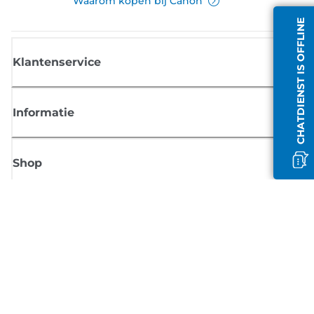
Waarom kopen bij Canon
CHATDIENST IS OFFLINE
Klantenservice
Informatie
Shop
Meld je aan voor Canon-nieuws
Ontvang regelmatig updates per e-mail over nieuwe producten, handig
tips en aanbiedingen
MELD JE NU AAN