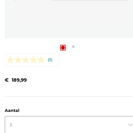
(0)
Geen
scorewaarde.
Dezelfde
paginalink.
€ 189,99
Aantal
1