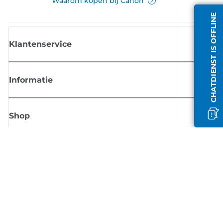
Waarom kopen bij Canon
CHATDIENST IS OFFLINE
Klantenservice
Informatie
Shop
Meld je aan voor Canon-nieuws
Ontvang regelmatig updates per e-mail over nieuwe producten, handig
tips en aanbiedingen
MELD JE NU AAN