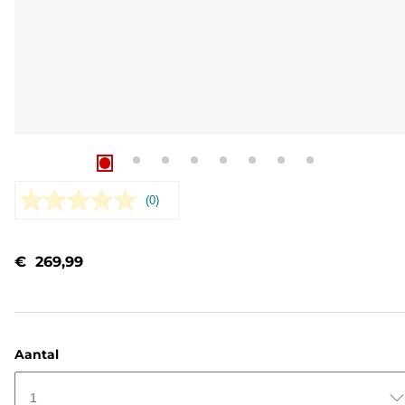
(0)
Geen
scorewaarde.
Dezelfde
paginalink.
€ 269,99
Aantal
1