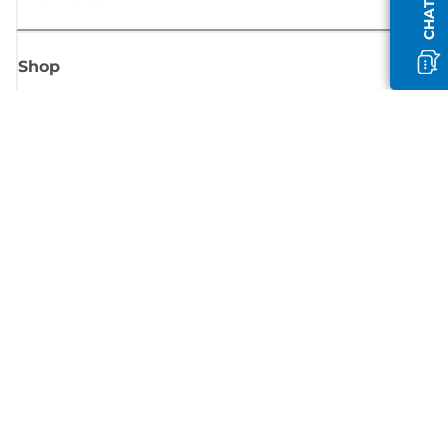
Shop
Meld je aan voor Canon-nieuws
Ontvang regelmatig updates per e-mail over nieuwe producten, handig
tips en aanbiedingen
MELD JE NU AAN
Verkoopvoorwaarden
Privacybeleid
Informatie over cookies
Cookie-instellingen