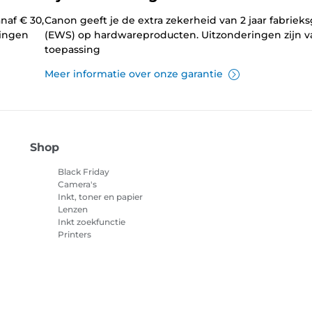
naf € 30,
Canon geeft je de extra zekerheid van 2 jaar fabrieks
lingen
(EWS) op hardwareproducten. Uitzonderingen zijn v
toepassing
Meer informatie over onze garantie
Shop
Black Friday
Camera's
Inkt, toner en papier
Lenzen
Inkt zoekfunctie
Printers
Camcorders
Accessoires en
merchandise
Best verkocht