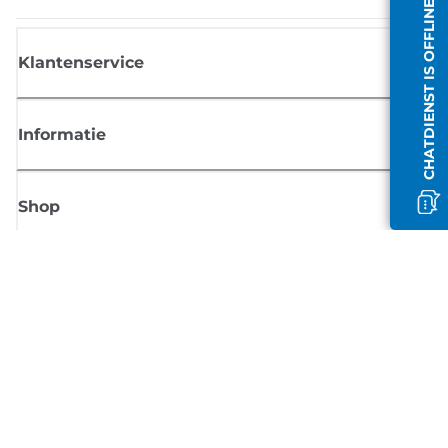
CHATDIENST IS OFFLINE
Klantenservice
Informatie
Shop
Meld je aan voor Canon-nieuws
Ontvang regelmatig updates per e-mail over nieuwe producten, handig
tips en aanbiedingen
MELD JE NU AAN