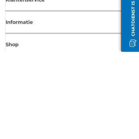
CHATDIENST IS OFFLINE
Informatie
Shop
Meld je aan voor Canon-nieuws
Ontvang regelmatig updates per e-mail over nieuwe producten, handig
tips en aanbiedingen
MELD JE NU AAN
Verkoopvoorwaarden
Privacybeleid
Informatie over cookies
Cookie-instellingen