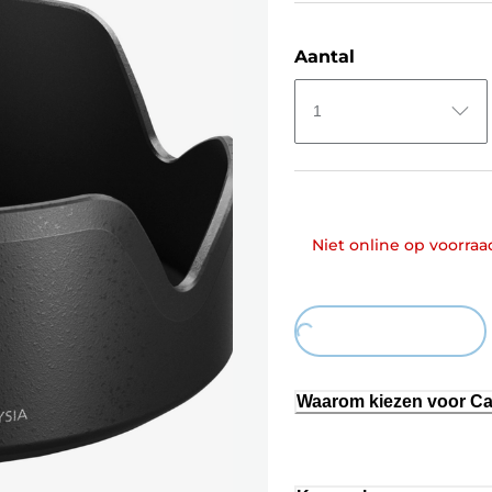
Aantal
1
Niet online op voorraa
Loading...
Waarom kiezen voor C