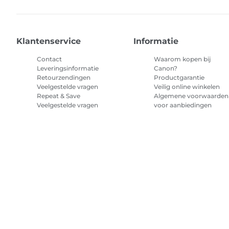
Klantenservice
Informatie
Contact
Waarom kopen bij
Leveringsinformatie
Canon?
Retourzendingen
Productgarantie
Veelgestelde vragen
Veilig online winkelen
Repeat & Save
Algemene voorwaarden
Veelgestelde vragen
voor aanbiedingen
Algemene voorwaarden
abonnement printerinkt
Sitemap
Verkoopvoorwaarden
Privacybeleid
Informatie over 