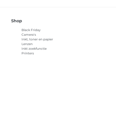
Shop
Black Friday
Camera's
Inkt, toner en papier
Lenzen
Inkt zoekfunctie
Printers
Camcorders
Accessoires en
merchandise
Best verkocht
cookies
Cookie-instellingen