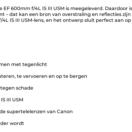
de EF 600mm f/4L IS III USM is meegeleverd. Daardoor i
t – dat kan een bron van overstraling en reflecties zij
4L IS III USM-lens, en het ontwerp sluit perfect aan o
namen met tegenlicht
nteren, te vervoeren en op te bergen
 tegen schade
IS III USM
n de supertelelenzen van Canon
rder wordt