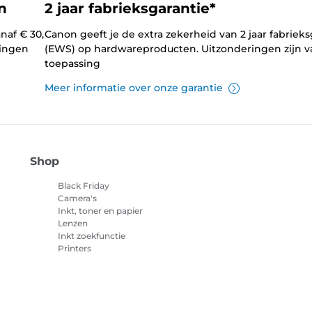
n
2 jaar fabrieksgarantie*
naf € 30,
Canon geeft je de extra zekerheid van 2 jaar fabrieks
lingen
(EWS) op hardwareproducten. Uitzonderingen zijn v
toepassing
Meer informatie over onze garantie
Shop
Black Friday
Camera's
Inkt, toner en papier
Lenzen
Inkt zoekfunctie
Printers
Camcorders
Accessoires en
merchandise
Best verkocht