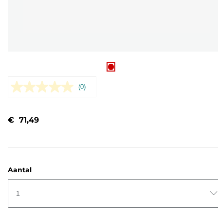
(0)
Geen
scorewaarde.
Dezelfde
paginalink.
€ 71,49
Aantal
1