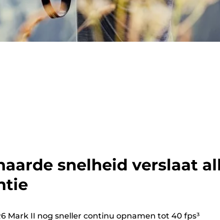
arde snelheid verslaat al
ntie
 Mark II nog sneller continu opnamen tot 40 fps³