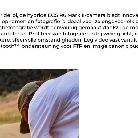
 de lol, de hybride EOS R6 Mark II-camera biedt innova
o-opnamen en fotografie is ideaal voor zo ongeveer el
ctiefotografie wordt eenvoudig gemaakt dankzij de mog
e autofocus. Profiteer van fotograferen bij weinig lich
nkere, sfeervolle omstandigheden. Leg video vast vanui
uetooth™, ondersteuning voor FTP en image.canon clou