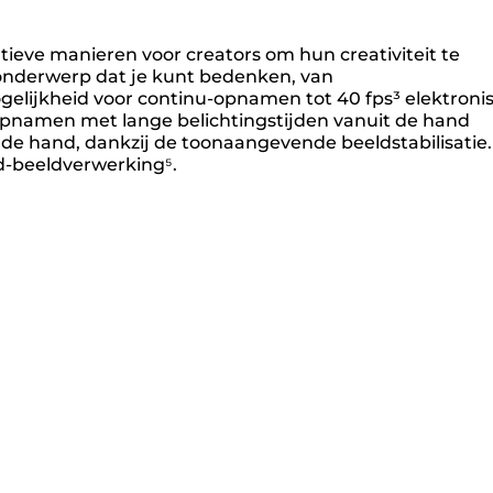
tieve manieren voor creators om hun creativiteit te
k onderwerp dat je kunt bedenken, van
elijkheid voor continu-opnamen tot 40 fps³ elektroni
t, opnamen met lange belichtingstijden vanuit de hand
t de hand, dankzij de toonaangevende beeldstabilisatie.
d-beeldverwerking⁵.