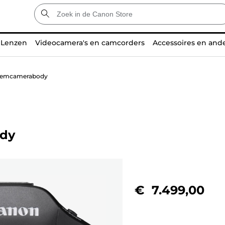
Lenzen
Videocamera's en camcorders
Accessoires en and
teemcamerabody
ody
€ 7.499,00