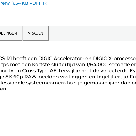
eren? (654 KB PDF)
ELINGEN
VRAGEN
OS R1 heeft een DIGIC Accelerator- en DIGIC X-processo
 fps met een kortste sluitertijd van 1/64.000 seconde e
ority en Cross Type AF, terwijl je met de verbeterde E
e 8K 60p RAW-beelden vastleggen en tegelijkertijd Ful
ofessionele systeemcamera kun je gemakkelijker dan oo
en.