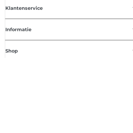
Klantenservice
Informatie
Shop
Meld je aan voor Canon-nieuws
Ontvang regelmatig updates per e-mail over nieuwe producten, handig
tips en aanbiedingen
MELD JE NU AAN