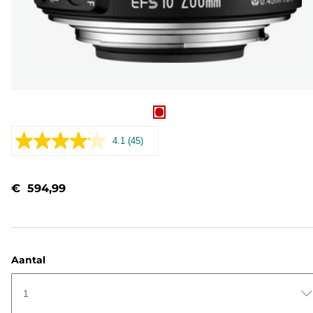
4.1
(45)
Lees
45
beoordelingen.
Dezelfde
€ 594,99
paginalink.
Aantal
1