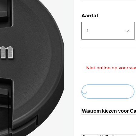
Aantal
1
Niet online op voorraa
Loading...
Waarom kiezen voor C