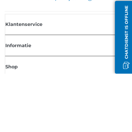
CHATDIENST IS OFFLINE
Klantenservice
Informatie
Shop
Meld je aan voor Canon-nieuws
Ontvang regelmatig updates per e-mail over nieuwe producten, handig
tips en aanbiedingen
MELD JE NU AAN