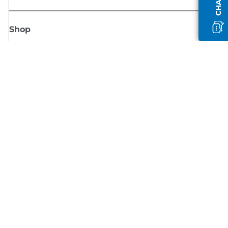
Shop
Meld je aan voor Canon-nieuws
Ontvang regelmatig updates per e-mail over nieuwe producten, handig
tips en aanbiedingen
MELD JE NU AAN
Verkoopvoorwaarden
Privacybeleid
Informatie over cookies
Cookie-instellingen