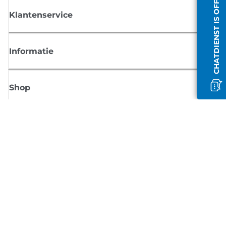
CHATDIENST IS OFFLINE
Klantenservice
Informatie
Shop
Meld je aan voor Canon-nieuws
Ontvang regelmatig updates per e-mail over nieuwe producten, handig
tips en aanbiedingen
MELD JE NU AAN