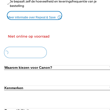
Je bepaalt zelf de hoeveelheid en leveringsfrequentie van je
bestelling
Meer informatie over Repeat & Save
Niet online op voorraad
ing...
Waarom kiezen voor Canon?
Kenmerken