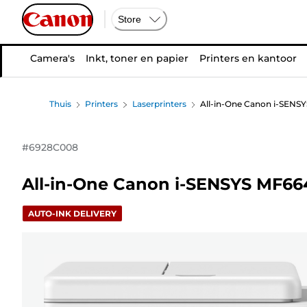
Store
Camera's
Inkt, toner en papier
Printers en kantoor
Thuis
Printers
Laserprinters
All-in-One Canon i-SENS
#
6928C008
All-in-One Canon i-SENSYS MF66
AUTO-INK DELIVERY