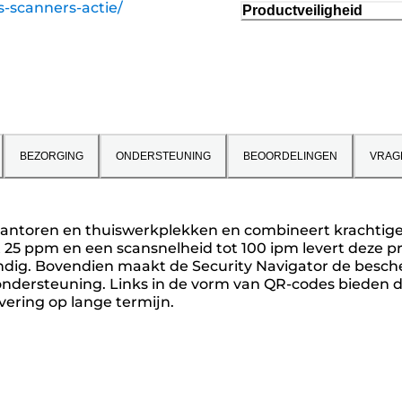
s-scanners-actie/
Productveiligheid
BEZORGING
ONDERSTEUNING
BEOORDELINGEN
VRAG
ntoren en thuiswerkplekken en combineert krachtige p
5 ppm en een scansnelheid tot 100 ipm levert deze pri
evendig. Bovendien maakt de Security Navigator de be
-ondersteuning. Links in de vorm van QR-codes bieden 
ivering op lange termijn.