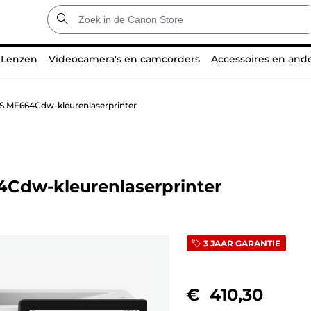
Lenzen
Videocamera's en camcorders
Accessoires en and
YS MF664Cdw-kleurenlaserprinter
4Cdw-kleurenlaserprinter
3 JAAR GARANTIE
€ 410,30