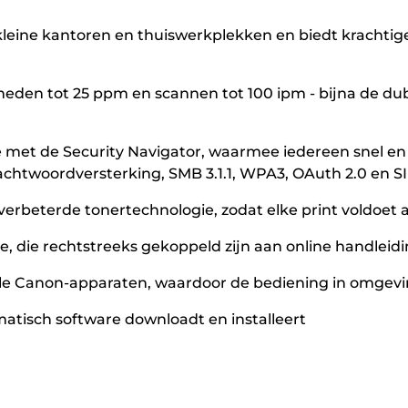
eine kantoren en thuiswerkplekken en biedt krachtige 
lheden tot 25 ppm en scannen tot 100 ipm - bijna de d
met de Security Navigator, waarmee iedereen snel en 
achtwoordversterking, SMB 3.1.1, WPA3, OAuth 2.0 en 
rbeterde tonertechnologie, zodat elke print voldoet aa
ace, die rechtstreeks gekoppeld zijn aan online handle
oor alle Canon-apparaten, waardoor de bediening in om
matisch software downloadt en installeert