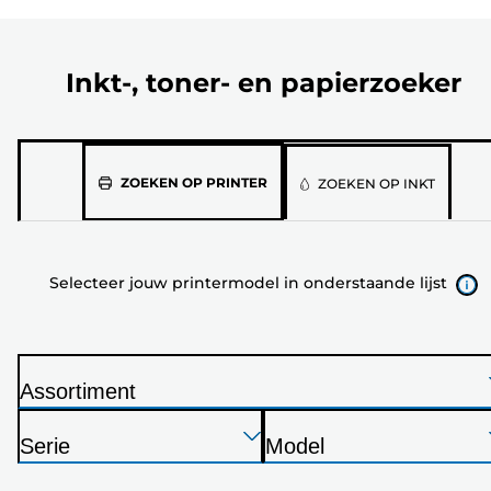
Inkt-, toner- en papierzoeker
Selecteer
ZOEKEN OP PRINTER
ZOEKEN OP INKT
jouw
printermodel
in
Selecteer jouw printermodel in onderstaande lijst
onderstaande
lijst
Assortiment
P
Druk
Druk
Druk
r
Serie
Model
op
op
op
i
P
P