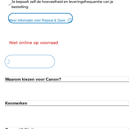
Je bepaalt zelf de hoeveelheid en leveringsfrequentie van je
bestelling
Meer informatie over Repeat & Save
Niet online op voorraad
ing...
Waarom kiezen voor Canon?
Kenmerken