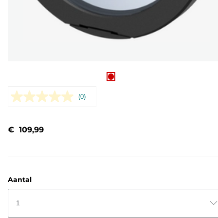
(0)
Geen
scorewaarde.
Dezelfde
paginalink.
€ 109,99
Aantal
1