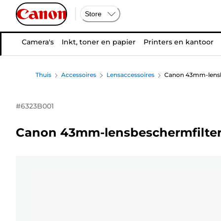
Store
Camera's
Inkt, toner en papier
Printers en kantoor
Thuis
Accessoires
Lensaccessoires
Canon 43mm-lensb
#
6323B001
Canon 43mm-lensbeschermfilte