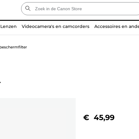
Lenzen
Videocamera's en camcorders
Accessoires en and
eschermfilter
r
€ 45,99