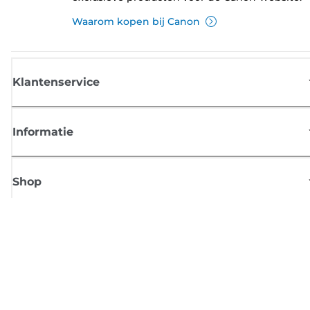
Waarom kopen bij Canon
Klantenservice
Informatie
Shop
Meld je aan voor Canon-nieuws
Ontvang regelmatig updates per e-mail over nieuwe producten, handig
tips en aanbiedingen
MELD JE NU AAN