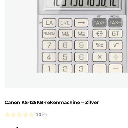
Canon KS-125KB-rekenmachine – Zilver
0.0
(0)
0.0
van