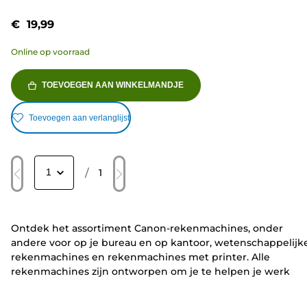
€ 19,99
Online op voorraad
TOEVOEGEN AAN WINKELMANDJE
Toevoegen aan verlanglijst
/
1
Ontdek het assortiment Canon-rekenmachines, onder
andere voor op je bureau en op kantoor, wetenschappelijk
rekenmachines en rekenmachines met printer. Alle
rekenmachines zijn ontworpen om je te helpen je werk
gedaan te krijgen. Er is ook een keuze aan
scanners
,
faxen
projectoren die uw manier van werken naar een hoger