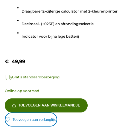
van
Draagbare 12-cijferige calculator met 2-kleurenprinter
de
5
Decimaal- (+023F) en afrondingsselectie
sterren.
17
Indicator voor bijna lege batterij
beoordelingen
€ 49,99
Gratis standaardbezorging
Online op voorraad
TOEVOEGEN AAN WINKELMANDJE
Toevoegen aan verlanglijst