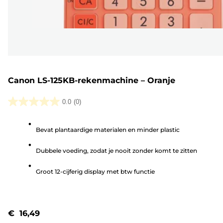
Canon LS-125KB-rekenmachine – Oranje
0.0
(0)
0.0
van
Bevat plantaardige materialen en minder plastic
de
5
Dubbele voeding, zodat je nooit zonder komt te zitten
sterren.
Groot 12-cijferig display met btw functie
€ 16,49