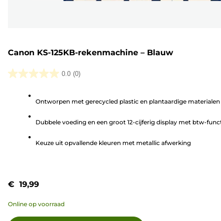
Canon KS-125KB-rekenmachine – Blauw
0.0
(0)
0.0
van
Ontworpen met gerecycled plastic en plantaardige materialen
de
5
Dubbele voeding en een groot 12-cijferig display met btw-func
sterren.
Keuze uit opvallende kleuren met metallic afwerking
€ 19,99
Online op voorraad