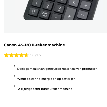
Canon AS-120 II-rekenmachine
4.8
(17)
4.8
van
Deels gemaakt van gerecycled materiaal van producten
de
5
Werkt op zonne-energie en op batterijen
sterren.
17
12-cijferige semi-bureaurekenmachine
beoordelingen