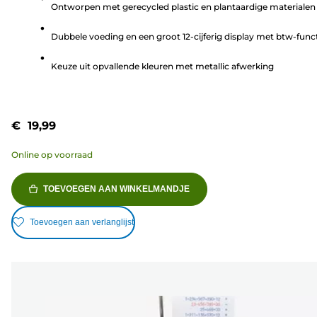
Ontworpen met gerecycled plastic en plantaardige materialen
de
5
Dubbele voeding en een groot 12-cijferig display met btw-func
sterren.
Keuze uit opvallende kleuren met metallic afwerking
€ 19,99
Online op voorraad
TOEVOEGEN AAN WINKELMANDJE
Toevoegen aan verlanglijst