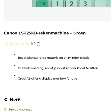
Canon LS-125KB-rekenmachine – Groen
0.0
(0)
0.0
van
Bevat plantaardige materialen en minder plastic
de
5
Dubbele voeding, zodat je nooit zonder komt te zitten
sterren.
Groot 12-cijferig display met btw functie
€ 16,49
Online op voorraad