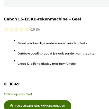
Canon LS-125KB-rekenmachine – Geel
0.0
(0)
0.0
van
Bevat plantaardige materialen en minder plastic
de
5
Dubbele voeding, zodat je nooit zonder komt te zitten
sterren.
Groot 12-cijferig display met btw functie
€ 16,49
Online op voorraad
TOEVOEGEN AAN WINKELMANDJE