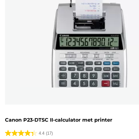
Canon P23-DTSC II-calculator met printer
4.4
(17)
4.4