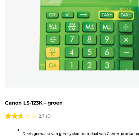
Canon LS-123K - groen
2.7
(3)
2.7
van
Deels gemaakt van gerecycled materiaal van Canon-producte
de