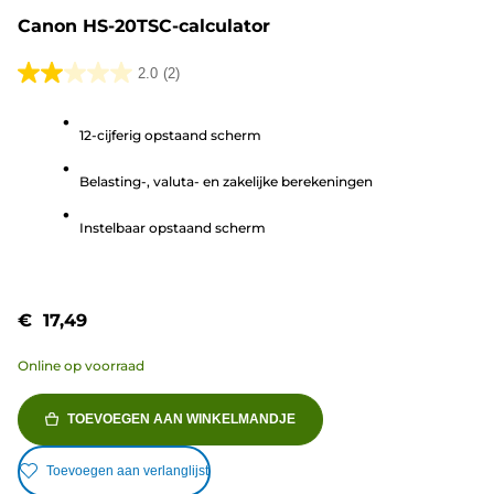
Canon HS-20TSC-calculator
2.0
(2)
2.0
van
12-cijferig opstaand scherm
de
5
Belasting-, valuta- en zakelijke berekeningen
sterren.
2
Instelbaar opstaand scherm
beoordelingen
€ 17,49
Online op voorraad
TOEVOEGEN AAN WINKELMANDJE
Toevoegen aan verlanglijst