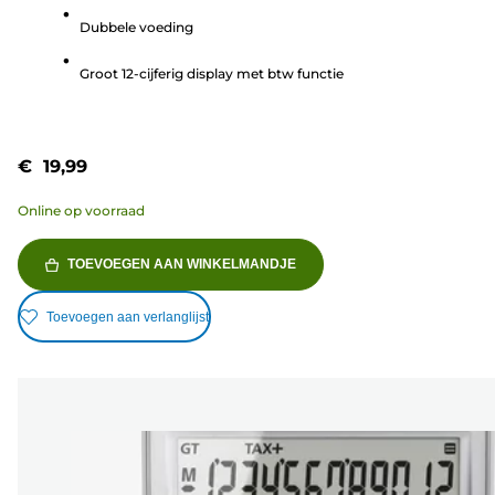
5
Dubbele voeding
sterren.
3
Groot 12-cijferig display met btw functie
beoordelingen
€ 19,99
Online op voorraad
TOEVOEGEN AAN WINKELMANDJE
Toevoegen aan verlanglijst