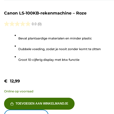
Canon LS-100KB-rekenmachine – Roze
0.0
(0)
0.0
van
Bevat plantaardige materialen en minder plastic
de
5
Dubbele voeding, zodat je nooit zonder komt te zitten
sterren.
Groot 10-cijferig display met btw functie
€ 12,99
Online op voorraad
TOEVOEGEN AAN WINKELMANDJE