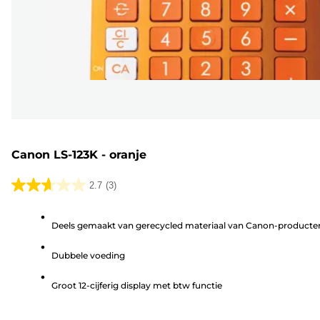
Canon LS-123K - oranje
2.7
(3)
2.7
van
Deels gemaakt van gerecycled materiaal van Canon-producte
de
5
Dubbele voeding
sterren.
3
Groot 12-cijferig display met btw functie
beoordelingen