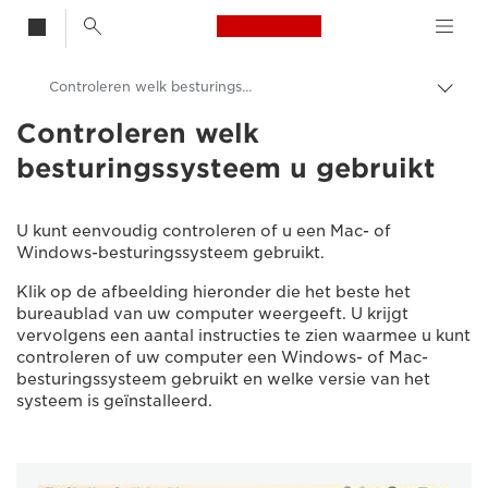
Canon Logo, back t
Controleren welk besturingssysteem u gebruikt
Broo
in-/u
Controleren welk
Canon
besturingssysteem u gebruikt
Consumer Product Support
U kunt eenvoudig controleren of u een Mac- of
Windows-besturingssysteem gebruikt.
Klik op de afbeelding hieronder die het beste het
bureaublad van uw computer weergeeft. U krijgt
vervolgens een aantal instructies te zien waarmee u kunt
controleren of uw computer een Windows- of Mac-
besturingssysteem gebruikt en welke versie van het
systeem is geïnstalleerd.