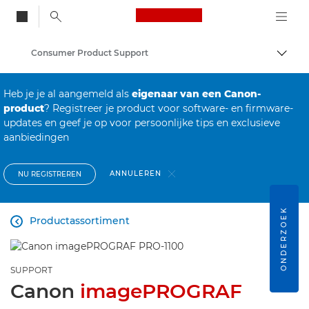
Canon Logo, back to
Consumer Product Support
Brood
Canon
Heb je je al aangemeld als
eigenaar van een Canon-
product
? Registreer je product voor software- en firmware-
updates en geef je op voor persoonlijke tips en exclusieve
aanbiedingen
ANNULEREN
NU REGISTREREN
ONDERZOEK
Productassortiment

SUPPORT
Canon
imagePROGRAF