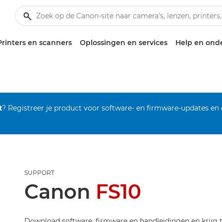
Printers en scanners
Oplossingen en services
Help en ond
t
? Registreer je product voor software- en firmware-updates en
SUPPORT
Canon
FS10
Download software, firmware en handleidingen en krijg