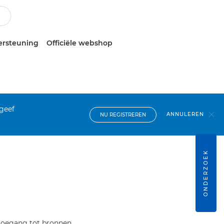
ersteuning
Officiële webshop
 geef
ANNULEREN
NU REGISTREREN
ONDERZOEK
 toegang tot bronnen