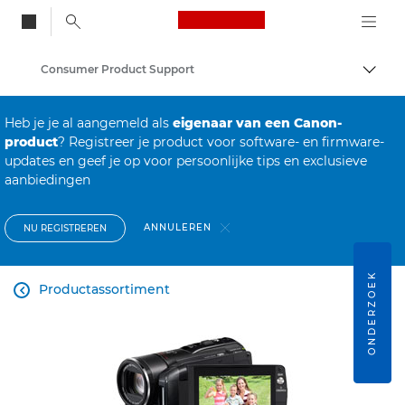
Canon Logo, back to
Consumer Product Support
Brood
Canon
Heb je je al aangemeld als
eigenaar van een Canon-
product
? Registreer je product voor software- en firmware-
updates en geef je op voor persoonlijke tips en exclusieve
aanbiedingen
ANNULEREN
NU REGISTREREN
ONDERZOEK
Productassortiment
