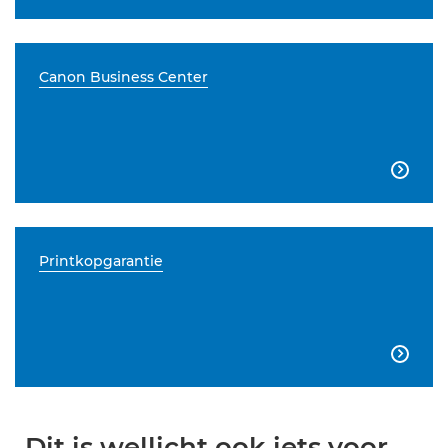
Canon Business Center

Printkopgarantie

Dit is wellicht ook iets voor