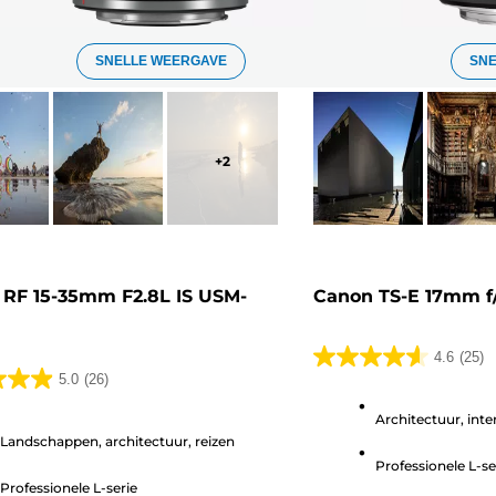
SNELLE WEERGAVE
SN
+
2
RF 15-35mm F2.8L IS USM-
Canon TS-E 17mm f/
4.6
(25)
4.6
5.0
(26)
van
Architectuur, inte
de
Landschappen, architectuur, reizen
5
Professionele L-se
sterren.
Professionele L-serie