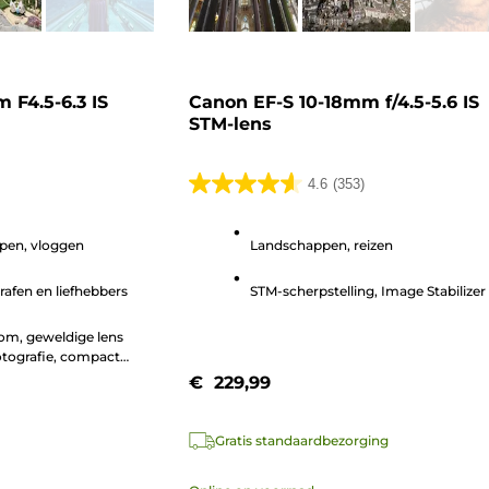
 F4.5-6.3 IS
Canon EF-S 10-18mm f/4.5-5.6 IS
STM-lens
4.6
(353)
4.6
van
pen, vloggen
Landschappen, reizen
de
5
afen en liefhebbers
STM-scherpstelling, Image Stabilizer
sterren.
353
om, geweldige lens
beoordelingen
otografie, compact
€ 229,99
Gratis standaardbezorging