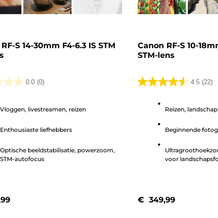
RF-S 14-30mm F4-6.3 IS STM
Canon RF-S 10-18mm
s
STM-lens
0.0
(0)
4.5
(22)
4.5
van
Vloggen, livestreamen, reizen
Reizen, landschap
de
5
Enthousiaste liefhebbers
Beginnende fotogr
.
sterren.
22
Optische beeldstabilisatie, powerzoom,
Ultragroothoekzo
beoordelingen
STM-autofocus
voor landschapsf
ontwerp
,99
€ 349,99