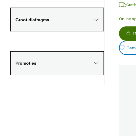
Grati
Online o
Groot diafragma
T
Toevo
Promoties