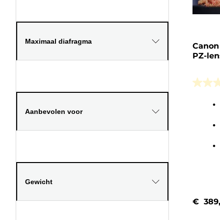
Maximaal diafragma
Canon 
PZ-len
0.0
van
de
Aanbevolen voor
5
sterren
Gewicht
€ 389