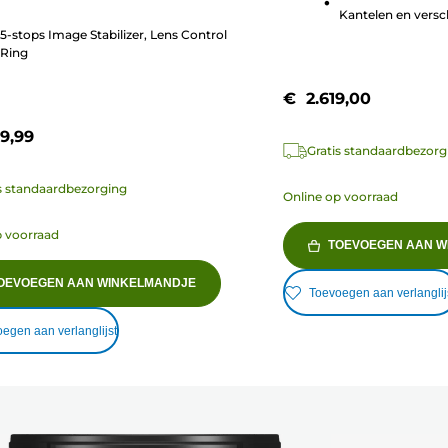
.
25
Kantelen en vers
beoordelingen
5-stops Image Stabilizer, Lens Control
elingen
Ring
€ 2.619,00
9,99
Gratis standaardbezorg
s standaardbezorging
Online op voorraad
p voorraad
TOEVOEGEN AAN W
OEVOEGEN AAN WINKELMANDJE
Toevoegen aan verlanglij
egen aan verlanglijst