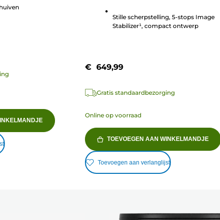
sterren.
chuiven
10
Stille scherpstelling, 5-stops Image
beoordelingen
Stabilizer¹, compact ontwerp
€ 649,99
ing
Gratis standaardbezorging
Online op voorraad
INKELMANDJE
TOEVOEGEN AAN WINKELMANDJE
st
Toevoegen aan verlanglijst