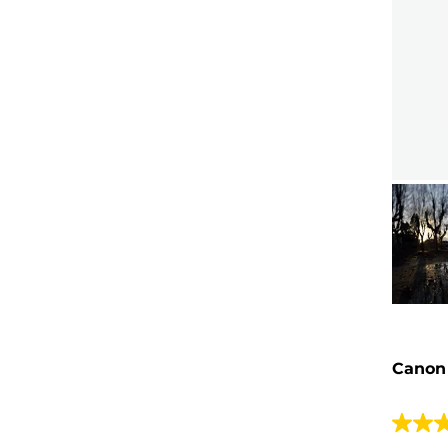
Canon 
4.8