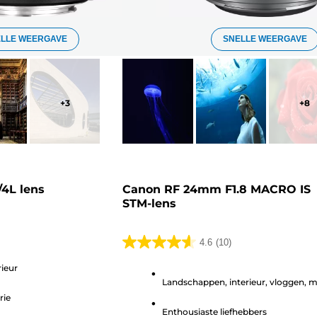
ELLE WEERGAVE
SNELLE WEERGAVE
+
3
+
8
4L lens
Canon RF 24mm F1.8 MACRO IS
STM-lens
4.6
(10)
4.6
van
rieur
Landschappen, interieur, vloggen, 
de
rie
5
Enthousiaste liefhebbers