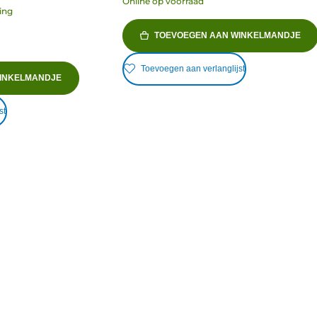
Online op voorraad
ing
TOEVOEGEN AAN WINKELMANDJE
Toevoegen aan verlanglijst
INKELMANDJE
st