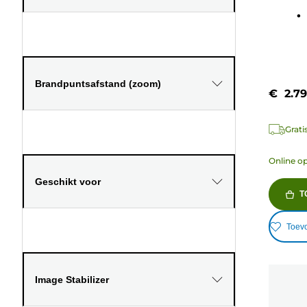
sterren
26
beoord
Brandpuntsafstand (zoom)
€ 2.79
Grati
Online o
Geschikt voor
T
Toevo
Image Stabilizer