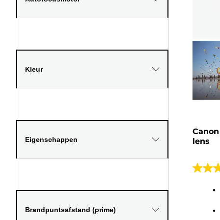
Kleur
Canon 
Eigenschappen
lens
5.0
van
de
5
Brandpuntsafstand (prime)