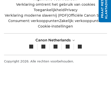
R
P
R
A
A
T
M
E
T
E
E
N
K
L
A
N
T
A
D
V
I
S
E
U
Verklaring omtrent het gebruik van cookies
Toegankelijkheid
Privacy
Verklaring moderne slavernij (PDF)
Officiële Canon Store
Consument: verkooppunten
Zakelijk: verkooppunten
Cookie-instellingen
Canon Netherlands
Copyright 2026. Alle rechten voorbehouden.