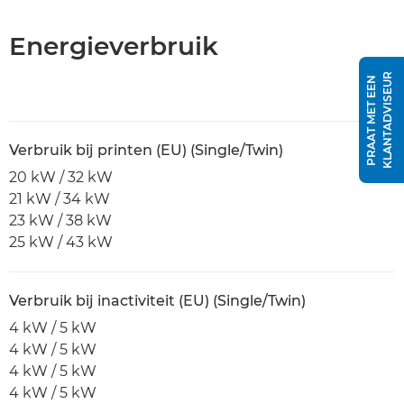
Energieverbruik
R
P
R
A
A
T
M
E
T
E
E
N
K
L
A
N
T
A
D
V
I
S
E
U
Verbruik bij printen (EU) (Single/Twin)
20 kW / 32 kW
21 kW / 34 kW
23 kW / 38 kW
25 kW / 43 kW
Verbruik bij inactiviteit (EU) (Single/Twin)
4 kW / 5 kW
4 kW / 5 kW
4 kW / 5 kW
4 kW / 5 kW