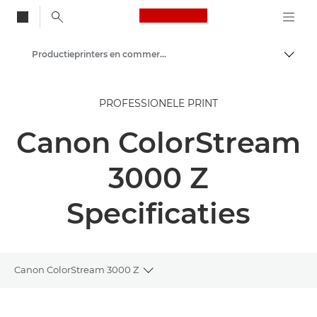
Canon Logo, back to
Productieprinters en commerciële printers
Brood
Canon
PROFESSIONELE PRINT
Oplossingen en services
Canon ColorStream
Zakelijke producten
3000 Z
Specificaties
Canon ColorStream 3000 Z
Toggle breadcrumbs
Overzicht