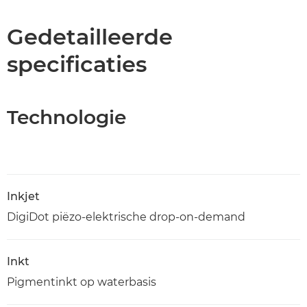
Specificaties
Gedetailleerde
specificaties
PDF downloaden
Technologie
Inkjet
DigiDot piëzo-elektrische drop-on-demand
Inkt
Pigmentinkt op waterbasis