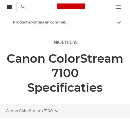
Canon Logo, back to
Productieprinters en commerciële printers
Brood
Canon
INKJETPERS
Oplossingen en services
Canon ColorStream
Zakelijke producten
7100
Specificaties
Canon ColorStream 7100
Toggle breadcrumbs
Overzicht